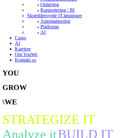
Oplæring
Rapportering / BI
Skræddersyede IT-løsninger
Automatisering
Platforme
AI
Cases
AI
Karriere
Om YouWe
Kontakt os
YOU
GROW
\WE
STRATEGIZE IT
Analyze it
BUILD IT