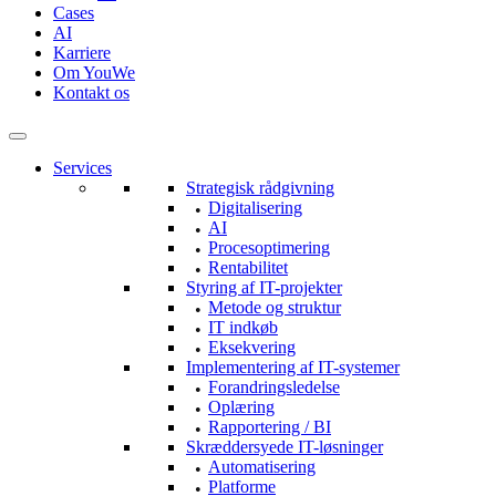
Cases
AI
Karriere
Om YouWe
Kontakt os
Services
Strategisk rådgivning
Digitalisering
AI
Procesoptimering
Rentabilitet
Styring af IT-projekter
Metode og struktur
IT indkøb
Eksekvering
Implementering af IT-systemer
Forandringsledelse
Oplæring
Rapportering / BI
Skræddersyede IT-løsninger
Automatisering
Platforme