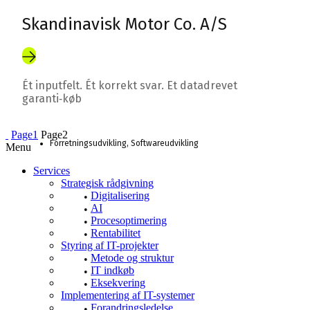
Skandinavisk Motor Co. A/S
Ét inputfelt. Ét korrekt svar. Et datadrevet
garanti‑køb
Page
1
Page
2
Forretningsudvikling
,
Softwareudvikling
Menu
Services
Strategisk rådgivning
Digitalisering
AI
Procesoptimering
Rentabilitet
Styring af IT-projekter
Metode og struktur
IT indkøb
Eksekvering
Implementering af IT-systemer
Forandringsledelse