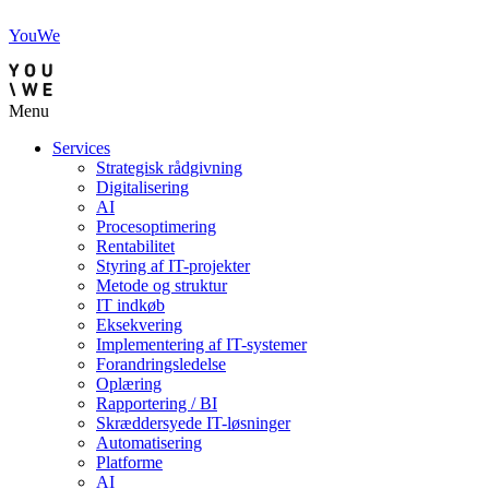
YouWe
Menu
Services
Strategisk rådgivning
Digitalisering
AI
Procesoptimering
Rentabilitet
Styring af IT-projekter
Metode og struktur
IT indkøb
Eksekvering
Implementering af IT-systemer
Forandringsledelse
Oplæring
Rapportering / BI
Skræddersyede IT-løsninger
Automatisering
Platforme
AI