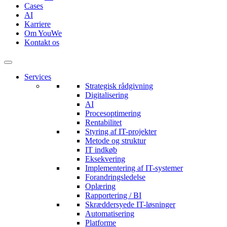
Cases
AI
Karriere
Om YouWe
Kontakt os
Services
Strategisk rådgivning
Digitalisering
AI
Procesoptimering
Rentabilitet
Styring af IT-projekter
Metode og struktur
IT indkøb
Eksekvering
Implementering af IT-systemer
Forandringsledelse
Oplæring
Rapportering / BI
Skræddersyede IT-løsninger
Automatisering
Platforme