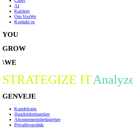
Cases
AI
Karriere
Om YouWe
Kontakt os
YOU
GROW
\WE
STRATEGIZE IT
Analyze
GENVEJE
Kundelogin
Handelsbetingelser
Abonnementsbetingelser
Privatlivspolitik