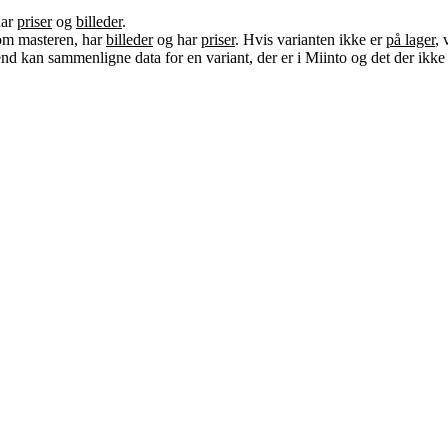
har
priser
og
billeder
.
m masteren, har
billeder
og har
priser
. Hvis varianten ikke er
på lager
, 
d kan sammenligne data for en variant, der er i Miinto og det der ikke 