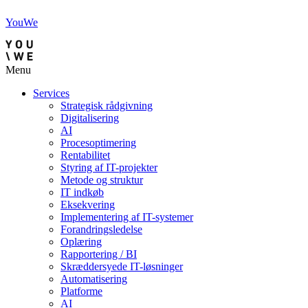
YouWe
Menu
Services
Strategisk rådgivning
Digitalisering
AI
Procesoptimering
Rentabilitet
Styring af IT-projekter
Metode og struktur
IT indkøb
Eksekvering
Implementering af IT-systemer
Forandringsledelse
Oplæring
Rapportering / BI
Skræddersyede IT-løsninger
Automatisering
Platforme
AI