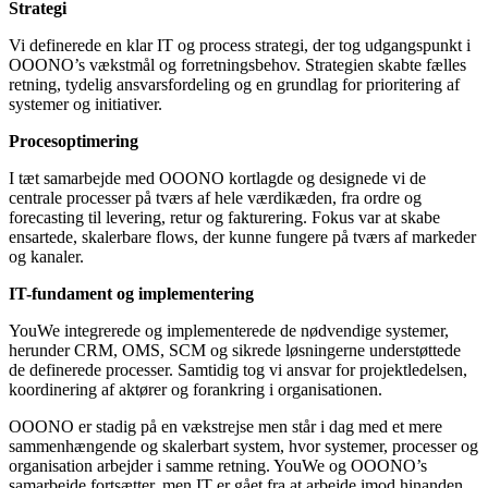
Strategi
Vi definerede en klar IT og process strategi, der tog udgangspunkt i
OOONO’s vækstmål og forretningsbehov. Strategien skabte fælles
retning, tydelig ansvarsfordeling og en grundlag for prioritering af
systemer og initiativer.
Procesoptimering
I tæt samarbejde med OOONO kortlagde og designede vi de
centrale processer på tværs af hele værdikæden, fra ordre og
forecasting til levering, retur og fakturering. Fokus var at skabe
ensartede, skalerbare flows, der kunne fungere på tværs af markeder
og kanaler.
IT-fundament og implementering
YouWe integrerede og implementerede de nødvendige systemer,
herunder CRM, OMS, SCM og sikrede løsningerne understøttede
de definerede processer. Samtidig tog vi ansvar for projektledelsen,
koordinering af aktører og forankring i organisationen.
OOONO er stadig på en vækstrejse men står i dag med et mere
sammenhængende og skalerbart system, hvor systemer, processer og
organisation arbejder i samme retning. YouWe og OOONO’s
samarbejde fortsætter, men IT er gået fra at arbejde imod hinanden