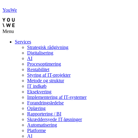
YouWe
Menu
Services
Strategisk rådgivning
Digitalisering
AI
Procesoptimering
Rentabilitet
Styring af IT-projekter
Metode og struktur
IT indkøb
Eksekvering
Implementering af IT-systemer
Forandringsledelse
Oplæring
Rapportering / BI
Skræddersyede IT-løsninger
Automatisering
Platforme
AI