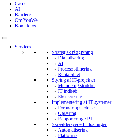
Cases
AI
Karriere
Om YouWe
Kontakt os
Services
Strategisk rådgivning
Digitalisering
AI
Procesoptimering
Rentabilitet
Styring af IT-projekter
Metode og struktur
IT indkøb
Eksekvering
Implementering af IT-systemer
Forandringsledelse
Oplæring
Rapportering / BI
Skræddersyede IT-løsninger
Automatisering
Platforme