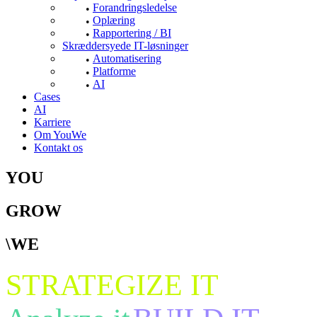
Forandringsledelse
Oplæring
Rapportering / BI
Skræddersyede IT-løsninger
Automatisering
Platforme
AI
Cases
AI
Karriere
Om YouWe
Kontakt os
YOU
GROW
\WE
STRATEGIZE IT