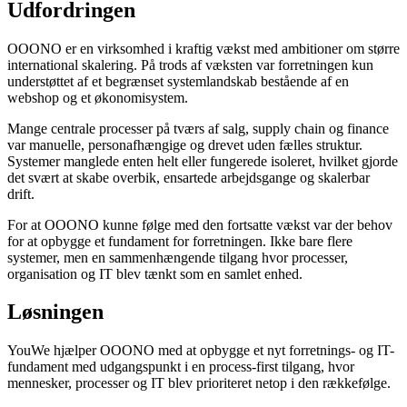
Udfordringen
OOONO er en virksomhed i kraftig vækst med ambitioner om større
international skalering. På trods af væksten var forretningen kun
understøttet af et begrænset systemlandskab bestående af en
webshop og et økonomisystem.
Mange centrale processer på tværs af salg, supply chain og finance
var manuelle, personafhængige og drevet uden fælles struktur.
Systemer manglede enten helt eller fungerede isoleret, hvilket gjorde
det svært at skabe overbik, ensartede arbejdsgange og skalerbar
drift.
For at OOONO kunne følge med den fortsatte vækst var der behov
for at opbygge et fundament for forretningen. Ikke bare flere
systemer, men en sammenhængende tilgang hvor processer,
organisation og IT blev tænkt som en samlet enhed.
Løsningen
YouWe hjælper OOONO med at opbygge et nyt forretnings- og IT-
fundament med udgangspunkt i en process-first tilgang, hvor
mennesker, processer og IT blev prioriteret netop i den rækkefølge.