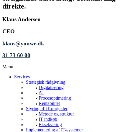
direkte.
Klaus Andersen
CEO
klaus@youwe.dk
31 73 60 00
Menu
Services
Strategisk rådgivning
Digitalisering
AI
Procesoptimering
Rentabilitet
Styring af IT-projekter
Metode og struktur
IT indkøb
Eksekvering
Implementering af IT-systemer